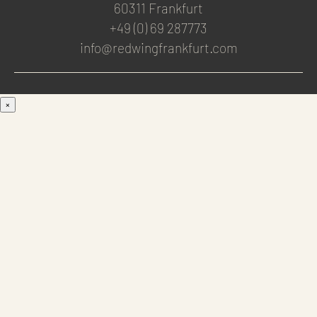
60311 Frankfurt
+49 (0) 69 287773
info@redwingfrankfurt.com
×
Men