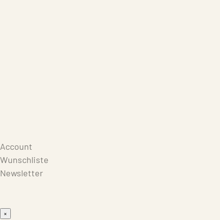
Care Products
Repair
Store
Warenkorb
Account
Wunschliste
Newsletter
×