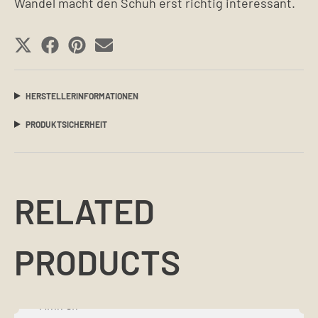
Wandel macht den Schuh erst richtig interessant.
SHARE
SHARE
SHARE
SHARE
ON
ON
ON
ON
X
FACEBOOK
PINTEREST
EMAIL
HERSTELLERINFORMATIONEN
(TWITTER)
PRODUKTSICHERHEIT
RELATED
PRODUCTS