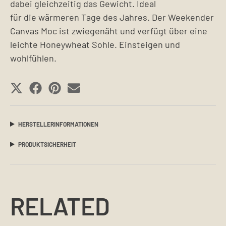
dabei gleichzeitig das Gewicht. Ideal
für die wärmeren Tage des Jahres. Der Weekender
Canvas Moc ist zwiegenäht und verfügt über eine
leichte Honeywheat Sohle. Einsteigen und
wohlfühlen.
SHARE
SHARE
SHARE
SHARE
ON
ON
ON
ON
X
FACEBOOK
PINTEREST
EMAIL
HERSTELLERINFORMATIONEN
(TWITTER)
PRODUKTSICHERHEIT
RELATED