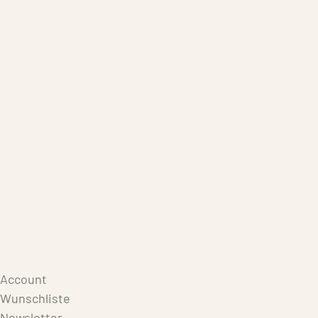
Care Products
Repair
Store
Warenkorb
Account
Wunschliste
Newsletter