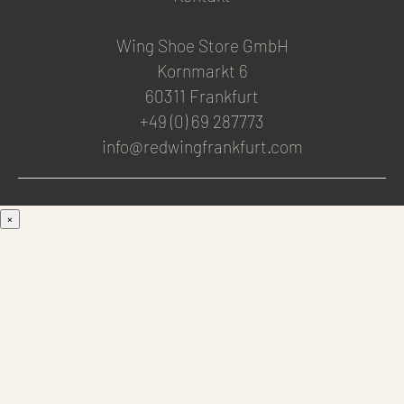
Wing Shoe Store GmbH
Kornmarkt 6
60311 Frankfurt
+49 (0) 69 287773
info@redwingfrankfurt.com
×
Men