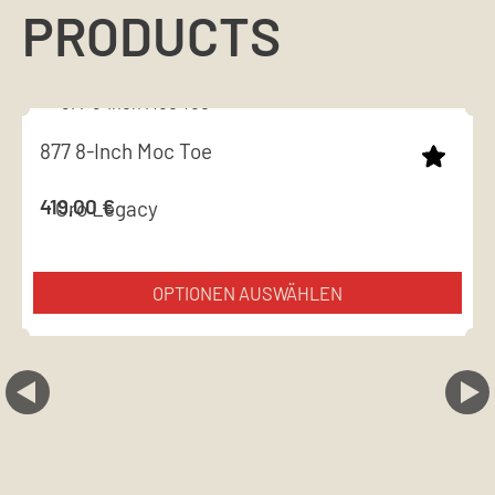
PRODUCTS
877 8-Inch Moc Toe
419,00
€
Oro Legacy
OPTIONEN AUSWÄHLEN
This
product
has
multiple
variants.