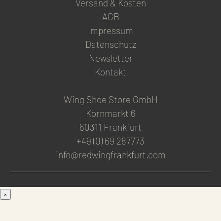
Versand & Kosten
AGB
Impressum
Datenschutz
Newsletter
Kontakt
Wing Shoe Store GmbH
Kornmarkt 6
60311 Frankfurt
+49 (0) 69 287773
info@redwingfrankfurt.com
×
Men