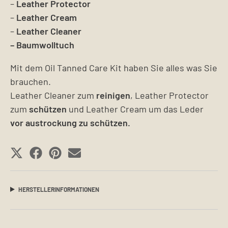
–
Leather Protector
–
Leather Cream
–
Leather Cleaner
– Baumwolltuch
Mit dem Oil Tanned Care Kit haben Sie alles was Sie
brauchen.
Leather Cleaner zum
reinigen
, Leather Protector
zum
schützen
und Leather Cream um das Leder
vor austrockung zu schützen.
SHARE
SHARE
SHARE
SHARE
ON
ON
ON
ON
X
FACEBOOK
PINTEREST
EMAIL
HERSTELLERINFORMATIONEN
(TWITTER)