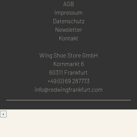
AGB
Impressum
Datenschutz
Newsletter
Kontakt
Wing Shoe Store GmbH
Kornmarkt 6
60311 Frankfurt
+49 (0) 69 287773
info@redwingfrankfurt.com
×
Men