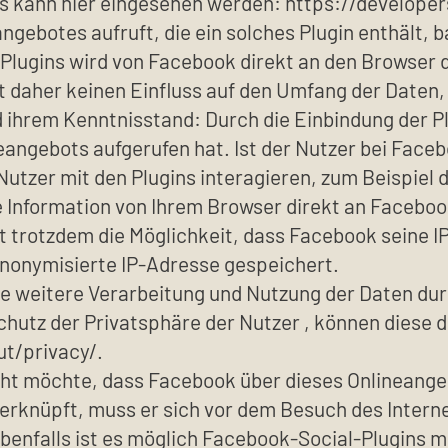
ns kann hier eingesehen werden: https://develope
gebotes aufruft, die ein solches Plugin enthält, 
s Plugins wird von Facebook direkt an den Browser
t daher keinen Einfluss auf den Umfang der Daten, 
 ihrem Kenntnisstand: Durch die Einbindung der Pl
neangebots aufgerufen hat. Ist der Nutzer bei Fac
tzer mit den Plugins interagieren, zum Beispiel d
nformation von Ihrem Browser direkt an Facebook 
t trotzdem die Möglichkeit, dass Facebook seine I
anonymisierte IP-Adresse gespeichert.
 weitere Verarbeitung und Nutzung der Daten dur
chutz der Privatsphäre der Nutzer , können diese
t/privacy/.
cht möchte, dass Facebook über dieses Onlineange
erknüpft, muss er sich vor dem Besuch des Intern
nfalls ist es möglich Facebook-Social-Plugins mi