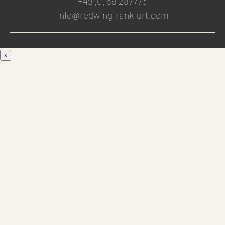
+49 (0) 69 287773
info@redwingfrankfurt.com
×
Men