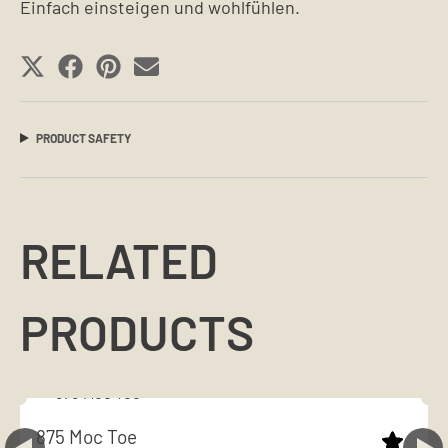
Einfach einsteigen und wohlfühlen.
SHARE
SHARE
SHARE
SHARE
ON
ON
ON
ON
X
FACEBOOK
PINTEREST
EMAIL
PRODUCT SAFETY
(TWITTER)
RELATED
PRODUCTS
875 Moc Toe