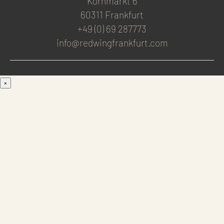
Kornmarkt 6
60311 Frankfurt
+49 (0) 69 287773
info@redwingfrankfurt.com
×
Men