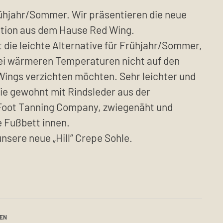
ühjahr/Sommer. Wir präsentieren die neue
tion aus dem Hause Red Wing.
 die leichte Alternative für Frühjahr/Sommer,
 bei wärmeren Temperaturen nicht auf den
ings verzichten möchten. Sehr leichter und
wie gewohnt mit Rindsleder aus der
Foot Tanning Company, zwiegenäht und
 Fußbett innen.
unsere neue „Hill“ Crepe Sohle.
E
HARE
N
K
EREST
MAIL
NEN