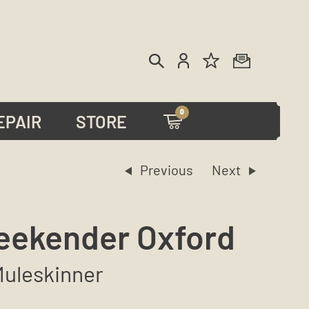
0
EPAIR
STORE
eekender Oxford
Muleskinner