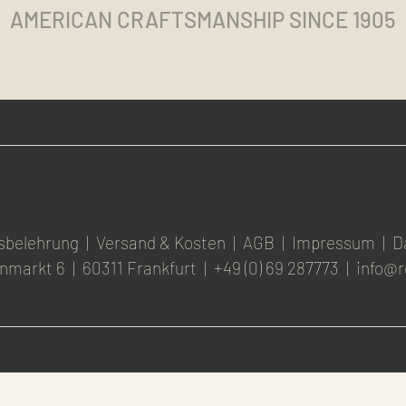
AMERICAN CRAFTSMANSHIP SINCE 1905
sbelehrung
|
Versand & Kosten
|
AGB
|
Impressum
|
D
nmarkt 6
|
60311 Frankfurt
|
+49 (0) 69 287773
|
info@r