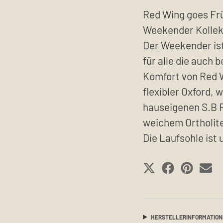
Red Wing goes Fr
Weekender Kollek
Der Weekender ist
für alle die auch
Komfort von Red W
flexibler Oxford, 
hauseigenen S.B 
weichem Ortholite
Die Laufsohle ist 
SHARE
SHARE
SHAR
S
ON
ON
ON
O
X
FACEBOO
PINT
E
(TWITTER)
HERSTELLERINFORMATIO