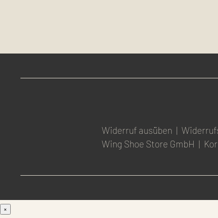
Widerruf ausüben
|
Widerruf
Wing Shoe Store GmbH
|
Kor
×