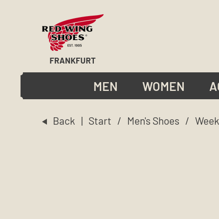
MEN
WOMEN
A
Back
|
Start
/
Men's Shoes
/
Week