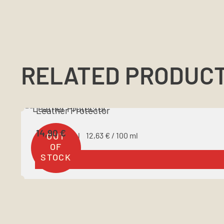
RELATED PRODUC
Leather Protector
14,90
€
Inhalt: 118
ml
12,63
€
/
100
ml