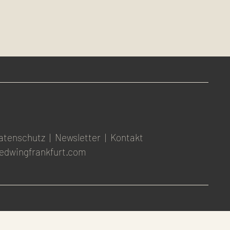
atenschutz
|
Newsletter
|
Kontakt
edwingfrankfurt.com