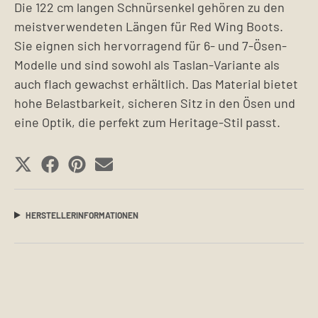
Die 122 cm langen Schnürsenkel gehören zu den
meistverwendeten Längen für Red Wing Boots.
Sie eignen sich hervorragend für 6- und 7-Ösen-
Modelle und sind sowohl als Taslan-Variante als
auch flach gewachst erhältlich. Das Material bietet
hohe Belastbarkeit, sicheren Sitz in den Ösen und
eine Optik, die perfekt zum Heritage-Stil passt.
SHARE
SHARE
SHARE
SHARE
ON
ON
ON
ON
X
FACEBOOK
PINTEREST
EMAIL
HERSTELLERINFORMATIONEN
(TWITTER)