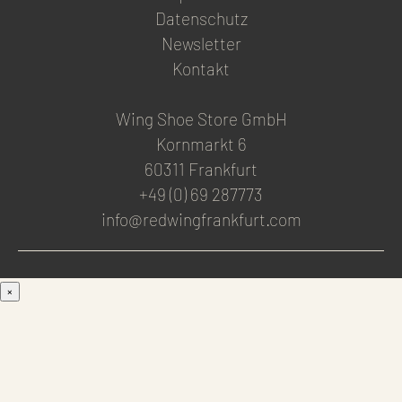
Datenschutz
Newsletter
Kontakt
Wing Shoe Store GmbH
Kornmarkt 6
60311 Frankfurt
+49 (0) 69 287773
info@redwingfrankfurt.com
×
Men