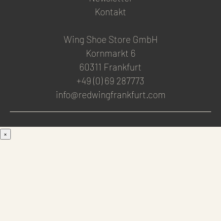
Kontakt
Wing Shoe Store GmbH
Kornmarkt 6
60311 Frankfurt
+49 (0) 69 287773
info@redwingfrankfurt.com
×
Men