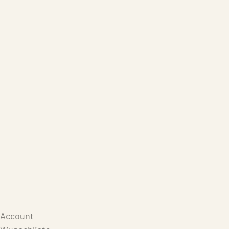
Care Products
Repair
Store
Warenkorb
Account