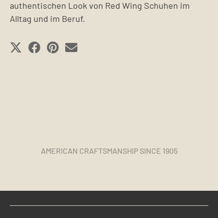
authentischen Look von Red Wing Schuhen im
Alltag und im Beruf.
SHARE
SHARE
SHARE
SHARE
ON
ON
ON
ON
X
FACEBOOK
PINTEREST
EMAIL
(TWITTER)
AMERICAN CRAFTSMANSHIP SINCE 1905