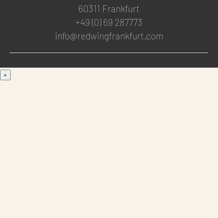
60311 Frankfurt
+49 (0) 69 287773
info@redwingfrankfurt.com
×
Men