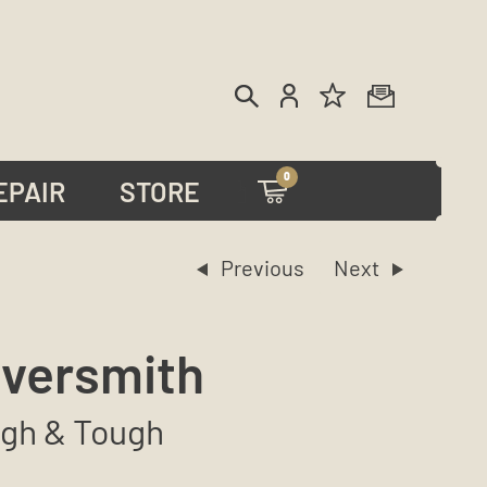
0
EPAIR
STORE
lversmith
gh & Tough