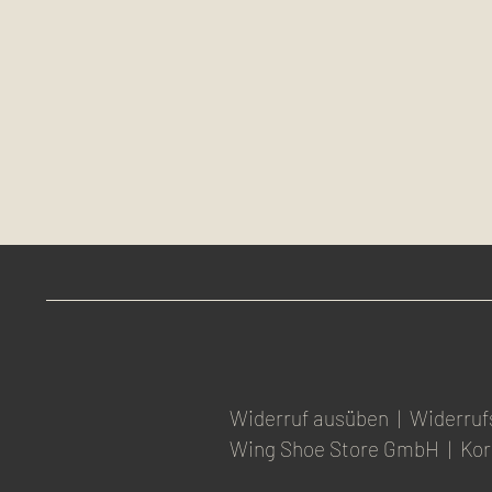
Widerruf ausüben
|
Widerruf
Wing Shoe Store GmbH
|
Kor