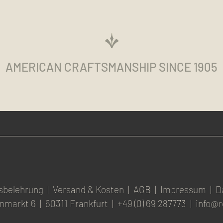
AMERICAN CRAFTSMANSHIP SINCE 1905
sbelehrung
|
Versand & Kosten
|
AGB
|
Impressum
|
D
nmarkt 6
|
60311 Frankfurt
|
+49 (0) 69 287773
|
info@r