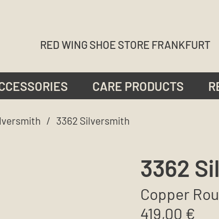
RED WING SHOE STORE FRANKFURT
CCESSORIES
CARE PRODUCTS
R
lversmith
/ 3362 Silversmith
3362 Si
Copper Rou
419,00
€