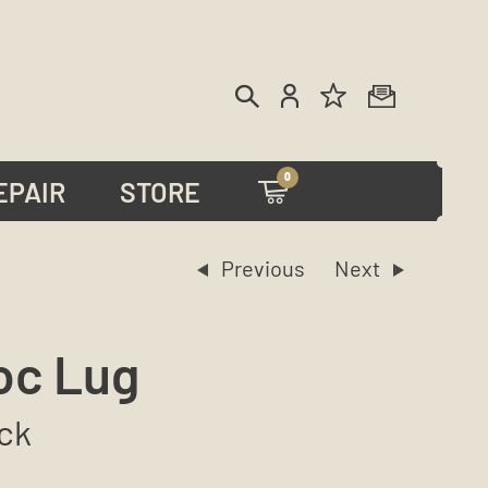
0
EPAIR
STORE
oc Lug
ick