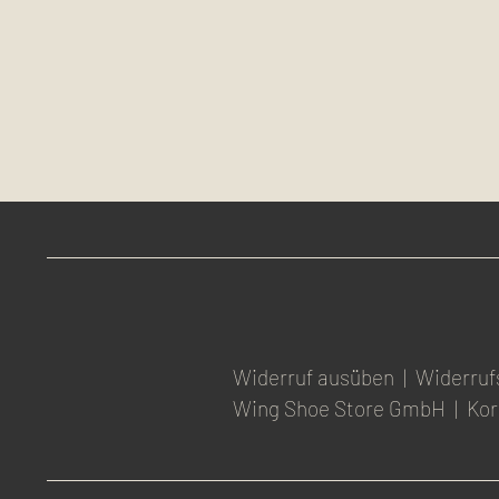
Widerruf ausüben
|
Widerruf
Wing Shoe Store GmbH
|
Kor