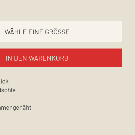
IN DEN WARENKORB
lick
dsohle
g
ahmengenäht