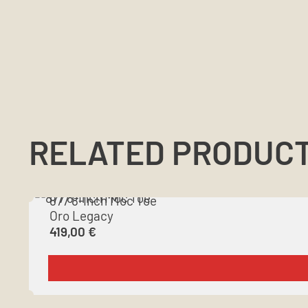
RELATED PRODUC
877 8-Inch Moc Toe
Oro Legacy
419,00
€
This