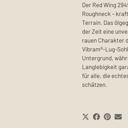
Der Red Wing 2949
Roughneck – kraft
Terrain. Das ölgeg
der Zeit eine unv
rauen Charakter d
Vibram®-Lug-Sohle
Untergrund, währ
Langlebigkeit gara
für alle, die ech
schätzen.
SHARE
SHARE
SHAR
S
ON
ON
ON
O