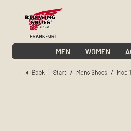
MEN
WOMEN
A
Back
|
Start
/
Men's Shoes
/
Moc 