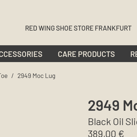
RED WING SHOE STORE FRANKFURT
CCESSORIES
CARE PRODUCTS
R
Toe
/ 2949 Moc Lug
2949 M
Black Oil Sl
389,00
€