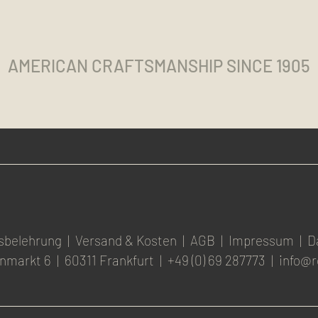
AMERICAN CRAFTSMANSHIP SINCE 1905
sbelehrung
|
Versand & Kosten
|
AGB
|
Impressum
|
D
nmarkt 6
|
60311 Frankfurt
|
+49 (0) 69 287773
|
info@r