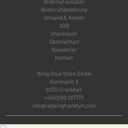
Widerruf ausüben
Widerrufsbelehrung
Versand & Kosten
AGB
Impressum
Datenschutz
Newsletter
Kontakt
Wing Shoe Store GmbH
Kornmarkt 6
60311 Frankfurt
+49 (0) 69 287773
info@redwingfrankfurt.com