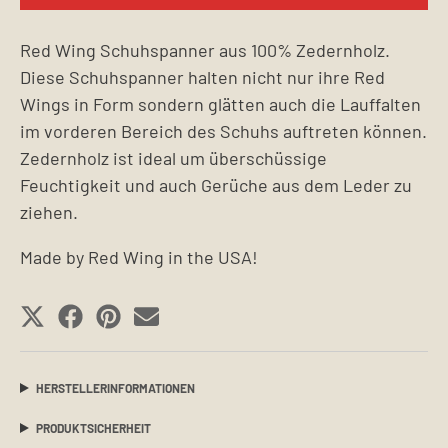
Red Wing Schuhspanner aus 100% Zedernholz.
Diese Schuhspanner halten nicht nur ihre Red
Wings in Form sondern glätten auch die Lauffalten
im vorderen Bereich des Schuhs auftreten können.
Zedernholz ist ideal um überschüssige
Feuchtigkeit und auch Gerüche aus dem Leder zu
ziehen.
Made by Red Wing in the USA!
SHARE
SHARE
SHARE
SHARE
ON
ON
ON
ON
X
FACEBOOK
PINTEREST
EMAIL
HERSTELLERINFORMATIONEN
(TWITTER)
PRODUKTSICHERHEIT