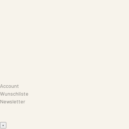
Care Products
Repair
Store
Warenkorb
Account
Wunschliste
Newsletter
×