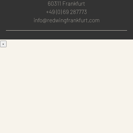
60311 Frankfurt
+49 (0) 69 287773
info@redwingfrankfurt.com
×
Men